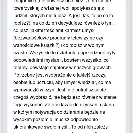
znajomych (nie powiesz przecież, że na stopie
towarzyskiej z własnej woli spotykasz się z
ludźmi, których nie lubisz. A jeśli tak, to po co to
robisz?), na co dzień decydujesz również o tym,
co jesz, jakimi treściami karmisz umysł
(bezwartościowe programy telewizyjne czy
wartościowe książki?) i co robisz w wolnym
czasie. Wszystkie te działania poprzedzone były
odpowiednimi myślami, bowiem wszystko, co
robimy, powstaje najpierw w naszych głowach.
Potrzebne jest wyobrażenie o jakiejś rzeczy,
osobie lub uczuciu, aby umysł wiedział, co ma
wprowadzić w czyn. Jeśli nie potrafisz sobie
czegoś wyobrazić, nie będziesz również w stanie
tego wykonać. Zatem dążąc do uzyskania stanu,
w którym motywacja do działania będzie na
wysokim poziomie, musisz odpowiednio
ukierunkować swoje myśli. To od nich zależy