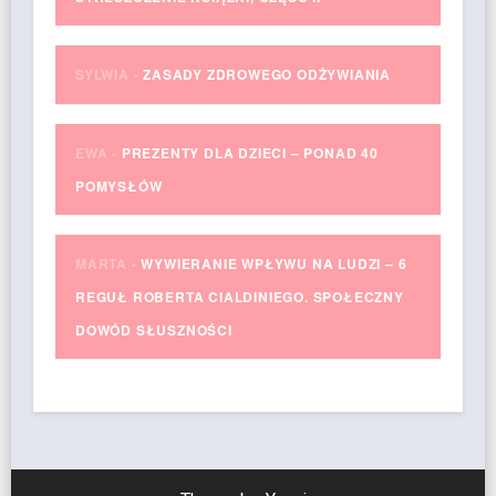
SYLWIA
-
ZASADY ZDROWEGO ODŻYWIANIA
EWA
-
PREZENTY DLA DZIECI – PONAD 40
POMYSŁÓW
MARTA
-
WYWIERANIE WPŁYWU NA LUDZI – 6
REGUŁ ROBERTA CIALDINIEGO. SPOŁECZNY
DOWÓD SŁUSZNOŚCI