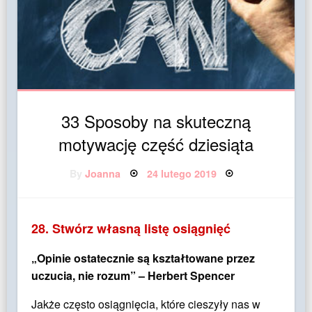
33 Sposoby na skuteczną
motywację część dziesiąta
Posted
By
Joanna
24 lutego 2019
on
28. Stwórz własną listę osiągnięć
„Opinie ostatecznie są kształtowane przez
uczucia, nie rozum” – Herbert Spencer
Jakże często osiągnięcia, które cieszyły nas w