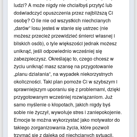
ludzi? A może nigdy nie chciałbyś przytyć lub
doświadczyć opuszczenia przez najbliższą Ci
osobę? O ile nie od wszystkich niechcianych
„darów” losu jesteś w stanie się ustrzec (nie
możesz przecież przewidzieć śmierci własnej i
bliskich osób), o tyle większości jednak możesz
uniknąć, jeśli odpowiednio wcześniej się
zabezpieczysz. Określając to, czego chcesz w
życiu uniknąć masz szansę na przygotowanie
„planu działania”, na wypadek niekorzystnych
okoliczności. Taki plan pomoże Ci w szybszym i
sprawniejszym uporaniu się z problemami, dzięki
przygotowanym wcześniej rozwiązaniom. Już
samo myślenie o kłopotach, jakich nigdy byś
sobie nie życzył, wywołuje stres i zaniepokojenie.
Emocje te można wykorzystać jako motywator do
takiego zorganizowania życia, które pozwoli
trzymać się z daleka od niechcianych sytuacji.