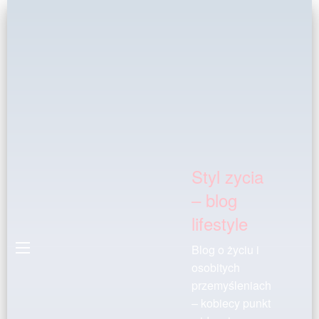
Styl zycia
– blog
lifestyle
Blog o życiu i
osobitych
przemyśleniach
– kobiecy punkt