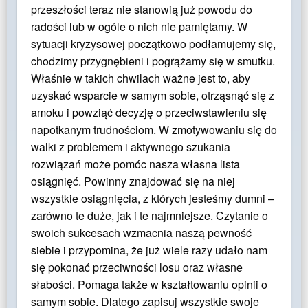
przeszłości teraz nie stanowią już powodu do
radości lub w ogóle o nich nie pamiętamy. W
sytuacji kryzysowej początkowo podłamujemy się,
chodzimy przygnębieni i pogrążamy się w smutku.
Właśnie w takich chwilach ważne jest to, aby
uzyskać wsparcie w samym sobie, otrząsnąć się z
amoku i powziąć decyzję o przeciwstawieniu się
napotkanym trudnościom. W zmotywowaniu się do
walki z problemem i aktywnego szukania
rozwiązań może pomóc nasza własna lista
osiągnięć. Powinny znajdować się na niej
wszystkie osiągnięcia, z których jesteśmy dumni –
zarówno te duże, jak i te najmniejsze. Czytanie o
swoich sukcesach wzmacnia naszą pewność
siebie i przypomina, że już wiele razy udało nam
się pokonać przeciwności losu oraz własne
słabości.
Pomaga także w kształtowaniu opinii o
samym sobie. Dlatego zapisuj wszystkie swoje