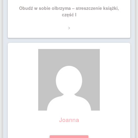
Next
Obudź w sobie olbrzyma – streszczenie książki,
Post
część I
Joanna