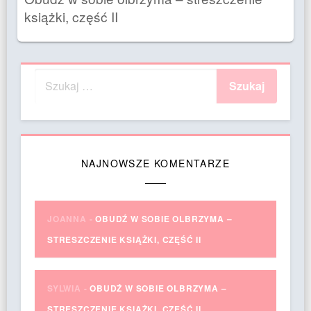
książki, część II
NAJNOWSZE KOMENTARZE
JOANNA
-
OBUDŹ W SOBIE OLBRZYMA –
STRESZCZENIE KSIĄŻKI, CZĘŚĆ II
SYLWIA
-
OBUDŹ W SOBIE OLBRZYMA –
STRESZCZENIE KSIĄŻKI, CZĘŚĆ II