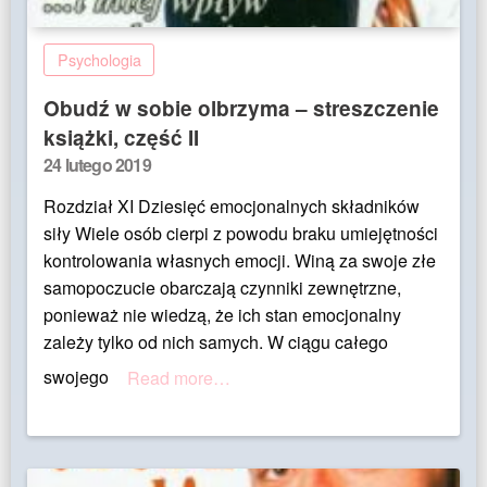
Psychologia
Obudź w sobie olbrzyma – streszczenie
książki, część II
Posted
24 lutego 2019
on
Rozdział XI Dziesięć emocjonalnych składników
siły Wiele osób cierpi z powodu braku umiejętności
kontrolowania własnych emocji. Winą za swoje złe
samopoczucie obarczają czynniki zewnętrzne,
ponieważ nie wiedzą, że ich stan emocjonalny
zależy tylko od nich samych. W ciągu całego
swojego
Read more…