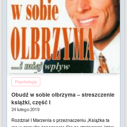
Psychologia
Obudź w sobie olbrzyma – streszczenie
książki, część I
Posted
24 lutego 2019
on
Rozdział I Marzenia o przeznaczeniu „Książka ta