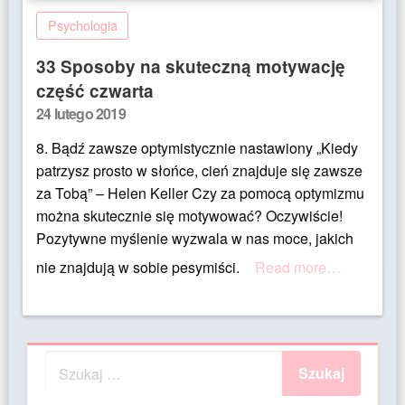
Psychologia
33 Sposoby na skuteczną motywację
część czwarta
Posted
24 lutego 2019
on
8. Bądź zawsze optymistycznie nastawiony „Kiedy
patrzysz prosto w słońce, cień znajduje się zawsze
za Tobą” – Helen Keller Czy za pomocą optymizmu
można skutecznie się motywować? Oczywiście!
Pozytywne myślenie wyzwala w nas moce, jakich
nie znajdują w sobie pesymiści.
Read more…