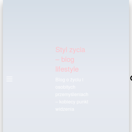
Styl zycia
– blog
lifestyle
Blog o życiu i
osobitych
przemyśleniach
– kobiecy punkt
widzenia