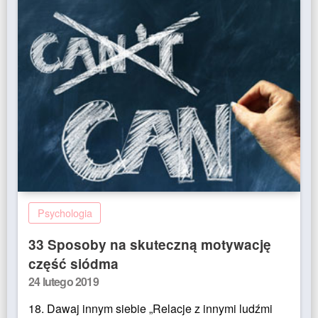
Psychologia
33 Sposoby na skuteczną motywację
część siódma
Posted
24 lutego 2019
on
18. Dawaj innym siebie „Relacje z innymi ludźmi