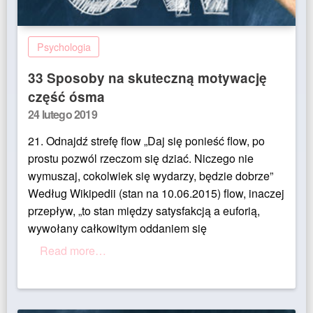
Psychologia
33 Sposoby na skuteczną motywację
część ósma
Posted
24 lutego 2019
on
21. Odnajdź strefę flow „Daj się ponieść flow, po
prostu pozwól rzeczom się dziać. Niczego nie
wymuszaj, cokolwiek się wydarzy, będzie dobrze”
Według Wikipedii (stan na 10.06.2015) flow, inaczej
przepływ, „to stan między satysfakcją a euforią,
wywołany całkowitym oddaniem się
Read more…