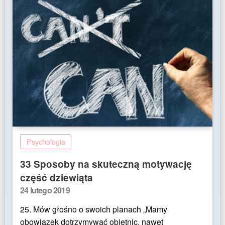
Psychologia
33 Sposoby na skuteczną motywację
część dziewiąta
Posted
24 lutego 2019
on
25. Mów głośno o swoich planach „Mamy
obowiązek dotrzymywać obietnic, nawet