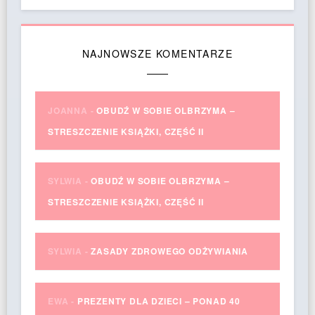
NAJNOWSZE KOMENTARZE
JOANNA
-
OBUDŹ W SOBIE OLBRZYMA –
STRESZCZENIE KSIĄŻKI, CZĘŚĆ II
SYLWIA
-
OBUDŹ W SOBIE OLBRZYMA –
STRESZCZENIE KSIĄŻKI, CZĘŚĆ II
SYLWIA
-
ZASADY ZDROWEGO ODŻYWIANIA
EWA
-
PREZENTY DLA DZIECI – PONAD 40