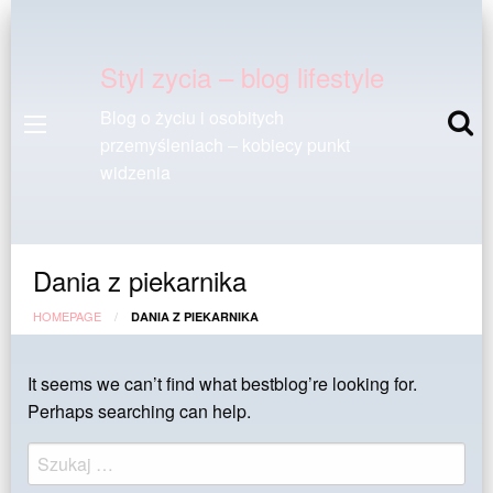
Styl zycia – blog lifestyle
Blog o życiu i osobitych
przemyśleniach – kobiecy punkt
widzenia
Dania z piekarnika
HOMEPAGE
DANIA Z PIEKARNIKA
It seems we can’t find what bestblog’re looking for.
Perhaps searching can help.
Szukaj: