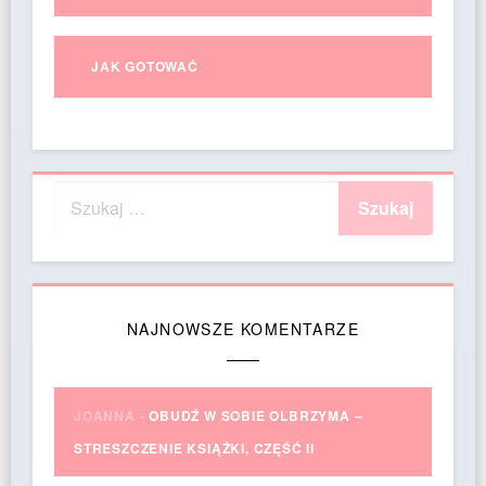
JAK GOTOWAĆ
NAJNOWSZE KOMENTARZE
JOANNA
-
OBUDŹ W SOBIE OLBRZYMA –
STRESZCZENIE KSIĄŻKI, CZĘŚĆ II