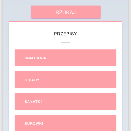
PRZEPISY
ŚNIADANIA
OBIADY
SAŁATKI
SURÓWKI