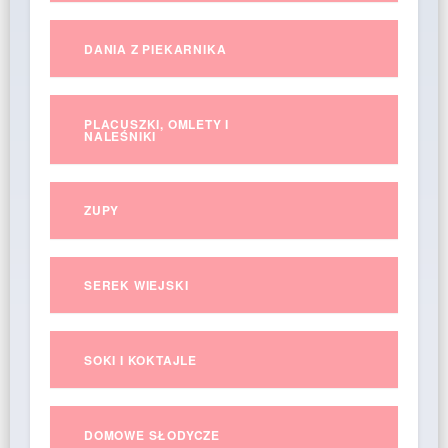
DANIA Z PIEKARNIKA
PLACUSZKI, OMLETY I
NALEŚNIKI
ZUPY
SEREK WIEJSKI
SOKI I KOKTAJLE
DOMOWE SŁODYCZE