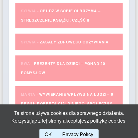
SYLWIA
-
OBUDŹ W SOBIE OLBRZYMA –
STRESZCZENIE KSIĄŻKI, CZĘŚĆ II
SYLWIA
-
ZASADY ZDROWEGO ODŻYWIANIA
EWA
-
PREZENTY DLA DZIECI – PONAD 40
POMYSŁÓW
MARTA
-
WYWIERANIE WPŁYWU NA LUDZI – 6
REGUŁ ROBERTA CIALDINIEGO. SPOŁECZNY
Ta strona używa cookies dla sprawnego działania.
DOWÓD SŁUSZNOŚCI
Korzystając z tej strony akceptujesz politykę cookies.
OK
Privacy Policy