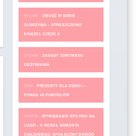
SYLWIA
-
OBUDŹ W SOBIE
OLBRZYMA – STRESZCZENIE
KSIĄŻKI, CZĘŚĆ II
SYLWIA
-
ZASADY ZDROWEGO
ODŻYWIANIA
EWA
-
PREZENTY DLA DZIECI –
PONAD 40 POMYSŁÓW
MARTA
-
WYWIERANIE WPŁYWU NA
LUDZI – 6 REGUŁ ROBERTA
CIALDINIEGO. SPOŁECZNY DOWÓD