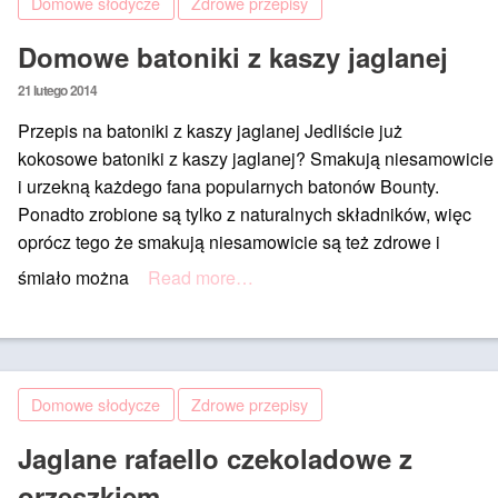
Domowe słodycze
Zdrowe przepisy
Domowe batoniki z kaszy jaglanej
Posted
21 lutego 2014
on
Przepis na batoniki z kaszy jaglanej Jedliście już
kokosowe batoniki z kaszy jaglanej? Smakują niesamowicie
i urzekną każdego fana popularnych batonów Bounty.
Ponadto zrobione są tylko z naturalnych składników, więc
oprócz tego że smakują niesamowicie są też zdrowe i
śmiało można
Read more…
Domowe słodycze
Zdrowe przepisy
Jaglane rafaello czekoladowe z
orzeszkiem