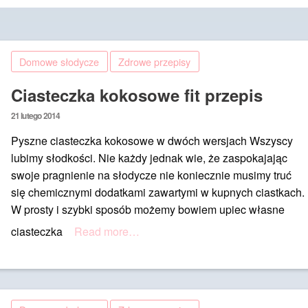
Domowe słodycze
Zdrowe przepisy
Ciasteczka kokosowe fit przepis
Posted
21 lutego 2014
on
Pyszne ciasteczka kokosowe w dwóch wersjach Wszyscy
lubimy słodkości. Nie każdy jednak wie, że zaspokajając
swoje pragnienie na słodycze nie koniecznie musimy truć
się chemicznymi dodatkami zawartymi w kupnych ciastkach.
W prosty i szybki sposób możemy bowiem upiec własne
ciasteczka
Read more…