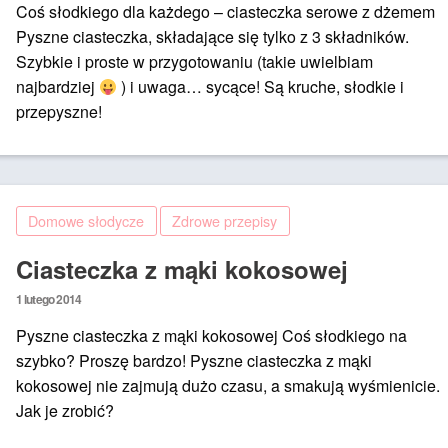
Coś słodkiego dla każdego – ciasteczka serowe z dżemem
Pyszne ciasteczka, składające się tylko z 3 składników.
Szybkie i proste w przygotowaniu (takie uwielbiam
najbardziej
) i uwaga… sycące! Są kruche, słodkie i
przepyszne!
Domowe słodycze
Zdrowe przepisy
Ciasteczka z mąki kokosowej
Posted
1 lutego 2014
on
Pyszne ciasteczka z mąki kokosowej Coś słodkiego na
szybko? Proszę bardzo! Pyszne ciasteczka z mąki
kokosowej nie zajmują dużo czasu, a smakują wyśmienicie.
Jak je zrobić?