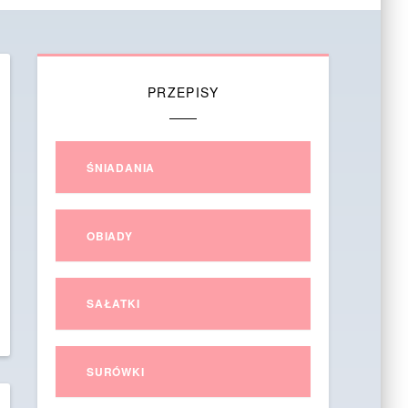
PRZEPISY
ŚNIADANIA
OBIADY
SAŁATKI
SURÓWKI