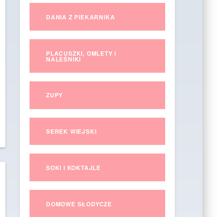
DANIA Z PIEKARNIKA
PLACUSZKI, OMLETY I
NALEŚNIKI
ZUPY
SEREK WIEJSKI
SOKI I KOKTAJLE
DOMOWE SŁODYCZE