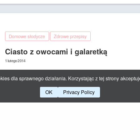
Domowe słodycze
Zdrowe przepisy
Ciasto z owocami i galaretką
Posted
1 lutego 2014
on
Co na deser? Pyszne ciasto z owocami i galaretką!
ies dla sprawnego działania. Korzystając z tej strony akceptuj
OK
Privacy Policy
Theme by Yangiz