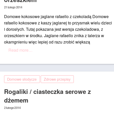
Posted
21 lutego 2014
on
Domowe kokosowe jaglane rafaello z czekoladą Domowe
rafaello kokosowe z kaszy jaglanej to przysmak wielu dzieci
i dorosłych. Tutaj pokazana jest wersja czekoladowa, z
orzeszkiem w środku. Jaglane rafaello znika z talerza w
okamgnieniu więc lepiej od razu zrobić większą
Read more…
Domowe słodycze
Zdrowe przepisy
Rogaliki / ciasteczka serowe z
dżemem
Posted
2 lutego 2014
on