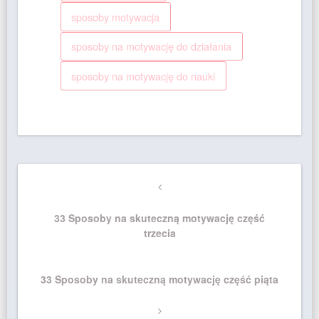
sposoby motywacja
sposoby na motywację do działania
sposoby na motywację do nauki
Nawigacja
Previous
wpisu
Post
33 Sposoby na skuteczną motywację część
trzecia
Next
33 Sposoby na skuteczną motywację część piąta
Post