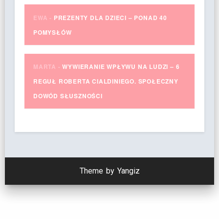
EWA
-
PREZENTY DLA DZIECI – PONAD 40
POMYSŁÓW
MARTA
-
WYWIERANIE WPŁYWU NA LUDZI – 6
REGUŁ ROBERTA CIALDINIEGO. SPOŁECZNY
DOWÓD SŁUSZNOŚCI
Theme by Yangiz