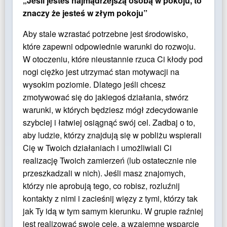
„Jeśli jesteś najmądrzejszą osobą w pokoju, to
znaczy że jesteś w złym pokoju”
Aby stale wzrastać potrzebne jest środowisko,
które zapewni odpowiednie warunki do rozwoju.
W otoczeniu, które nieustannie rzuca Ci kłody pod
nogi ciężko jest utrzymać stan motywacji na
wysokim poziomie. Dlatego jeśli chcesz
zmotywować się do jakiegoś działania, stwórz
warunki, w których będziesz mógł zdecydowanie
szybciej i łatwiej osiągnąć swój cel. Zadbaj o to,
aby ludzie, którzy znajdują się w pobliżu wspierali
Cię w Twoich działaniach i umożliwiali Ci
realizację Twoich zamierzeń (lub ostatecznie nie
przeszkadzali w nich). Jeśli masz znajomych,
którzy nie aprobują tego, co robisz, rozluźnij
kontakty z nimi i zacieśnij więzy z tymi, którzy tak
jak Ty idą w tym samym kierunku. W grupie raźniej
jest realizować swoje cele, a wzajemne wsparcie