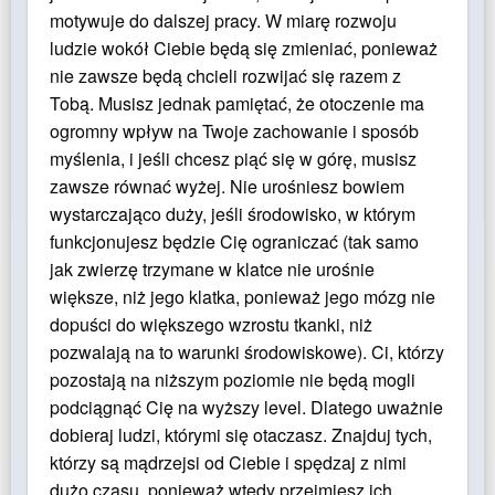
motywuje do dalszej pracy. W miarę rozwoju
ludzie wokół Ciebie będą się zmieniać, ponieważ
nie zawsze będą chcieli rozwijać się razem z
Tobą. Musisz jednak pamiętać, że otoczenie ma
ogromny wpływ na Twoje zachowanie i sposób
myślenia, i jeśli chcesz piąć się w górę, musisz
zawsze równać wyżej. Nie urośniesz bowiem
wystarczająco duży, jeśli środowisko, w którym
funkcjonujesz będzie Cię ograniczać (tak samo
jak zwierzę trzymane w klatce nie urośnie
większe, niż jego klatka, ponieważ jego mózg nie
dopuści do większego wzrostu tkanki, niż
pozwalają na to warunki środowiskowe). Ci, którzy
pozostają na niższym poziomie nie będą mogli
podciągnąć Cię na wyższy level. Dlatego uważnie
dobieraj ludzi, którymi się otaczasz. Znajduj tych,
którzy są mądrzejsi od Ciebie i spędzaj z nimi
dużo czasu, ponieważ wtedy przejmiesz ich