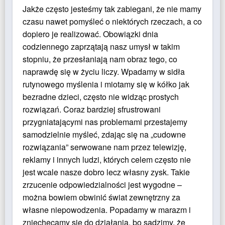
Jakże często jesteśmy tak zabiegani, że nie mamy
czasu nawet pomyśleć o niektórych rzeczach, a co
dopiero je realizować. Obowiązki dnia
codziennego zaprzątają nasz umysł w takim
stopniu, że przesłaniają nam obraz tego, co
naprawdę się w życiu liczy. Wpadamy w sidła
rutynowego myślenia i miotamy się w kółko jak
bezradne dzieci, często nie widząc prostych
rozwiązań. Coraz bardziej sfrustrowani
przygniatającymi nas problemami przestajemy
samodzielnie myśleć, zdając się na „cudowne
rozwiązania” serwowane nam przez telewizję,
reklamy i innych ludzi, których celem często nie
jest wcale nasze dobro lecz własny zysk. Takie
zrzucenie odpowiedzialności jest wygodne –
można bowiem obwinić świat zewnętrzny za
własne niepowodzenia. Popadamy w marazm i
zniechęcamy się do działania, bo sądzimy, że