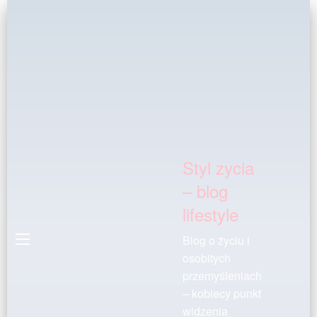
Styl zycia
– blog
lifestyle
Blog o życiu i
osobitych
przemyśleniach
– kobiecy punkt
widzenia