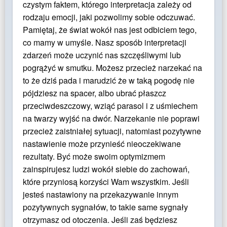
czystym faktem, którego interpretacja zależy od
rodzaju emocji, jaki pozwolimy sobie odczuwać.
Pamiętaj, że świat wokół nas jest odbiciem tego,
co mamy w umyśle. Nasz sposób interpretacji
zdarzeń może uczynić nas szczęśliwymi lub
pogrążyć w smutku. Możesz przecież narzekać na
to że dziś pada i marudzić że w taką pogodę nie
pójdziesz na spacer, albo ubrać płaszcz
przeciwdeszczowy, wziąć parasol i z uśmiechem
na twarzy wyjść na dwór. Narzekanie nie poprawi
przecież zaistniałej sytuacji, natomiast pozytywne
nastawienie może przynieść nieoczekiwane
rezultaty. Być może swoim optymizmem
zainspirujesz ludzi wokół siebie do zachowań,
które przyniosą korzyści Wam wszystkim. Jeśli
jesteś nastawiony na przekazywanie innym
pozytywnych sygnałów, to takie same sygnały
otrzymasz od otoczenia. Jeśli zaś będziesz