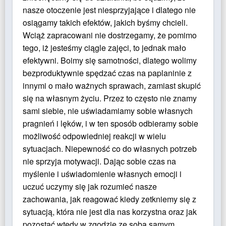
nasze otoczenie jest niesprzyjające i dlatego nie
osiągamy takich efektów, jakich byśmy chcieli.
Wciąż zapracowani nie dostrzegamy, że pomimo
tego, iż jesteśmy ciągle zajęci, to jednak mało
efektywni. Boimy się samotności, dlatego wolimy
bezproduktywnie spędzać czas na paplaninie z
innymi o mało ważnych sprawach, zamiast skupić
się na własnym życiu. Przez to często nie znamy
sami siebie, nie uświadamiamy sobie własnych
pragnień i lęków, i w ten sposób odbieramy sobie
możliwość odpowiedniej reakcji w wielu
sytuacjach. Niepewność co do własnych potrzeb
nie sprzyja motywacji. Dając sobie czas na
myślenie i uświadomienie własnych emocji i
uczuć uczymy się jak rozumieć nasze
zachowania, jak reagować kiedy zetkniemy się z
sytuacją, która nie jest dla nas korzystna oraz jak
pozostać wtedy w zgodzie ze sobą samym