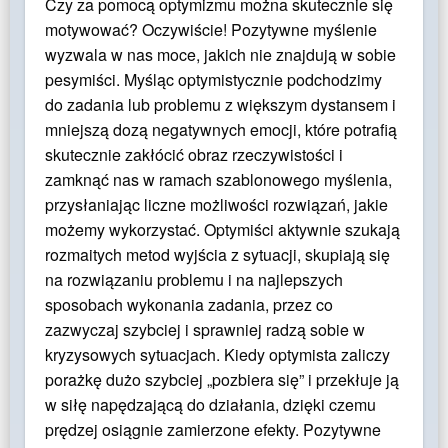
Czy za pomocą optymizmu można skutecznie się
motywować? Oczywiście! Pozytywne myślenie
wyzwala w nas moce, jakich nie znajdują w sobie
pesymiści. Myśląc optymistycznie podchodzimy
do zadania lub problemu z większym dystansem i
mniejszą dozą negatywnych emocji, które potrafią
skutecznie zakłócić obraz rzeczywistości i
zamknąć nas w ramach szablonowego myślenia,
przysłaniając liczne możliwości rozwiązań, jakie
możemy wykorzystać.
Optymiści aktywnie szukają
rozmaitych metod wyjścia z sytuacji, skupiają się
na rozwiązaniu problemu i na najlepszych
sposobach wykonania zadania, przez co
zazwyczaj szybciej i sprawniej radzą sobie w
kryzysowych sytuacjach. Kiedy optymista zaliczy
porażkę dużo szybciej „pozbiera się” i przekłuje ją
w siłę napędzającą do działania, dzięki czemu
prędzej osiągnie zamierzone efekty. Pozytywne