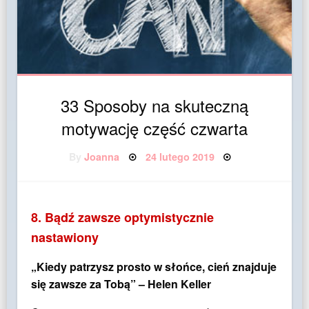
33 Sposoby na skuteczną
motywację część czwarta
Posted
By
Joanna
24 lutego 2019
on
8. Bądź zawsze optymistycznie
nastawiony
„Kiedy patrzysz prosto w słońce, cień znajduje
się zawsze za Tobą” – Helen Keller