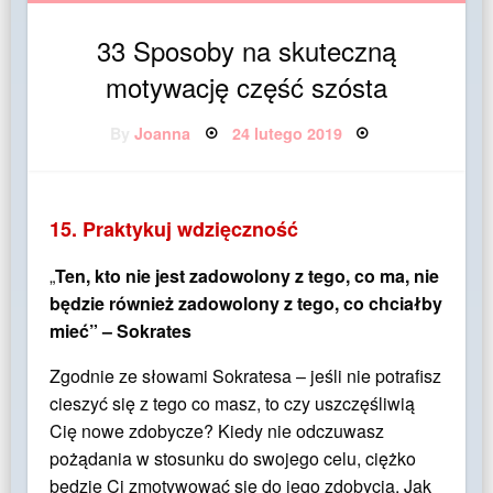
33 Sposoby na skuteczną
motywację część szósta
Posted
By
Joanna
24 lutego 2019
on
15. Praktykuj wdzięczność
„
Ten, kto nie jest zadowolony z tego, co ma, nie
będzie również zadowolony z tego, co chciałby
mieć” – Sokrates
Zgodnie ze słowami Sokratesa – jeśli nie potrafisz
cieszyć się z tego co masz, to czy uszczęśliwią
Cię nowe zdobycze? Kiedy nie odczuwasz
pożądania w stosunku do swojego celu, ciężko
będzie Ci zmotywować się do jego zdobycia. Jak