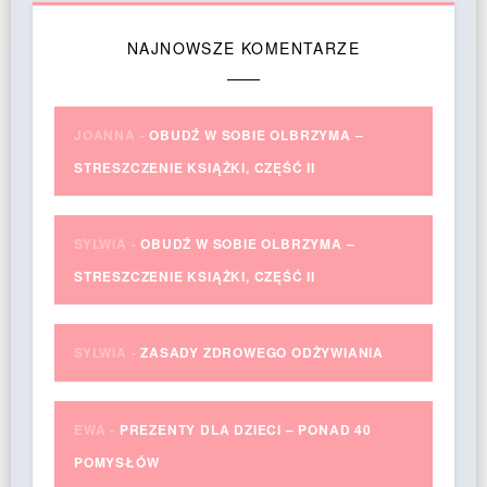
NAJNOWSZE KOMENTARZE
JOANNA
-
OBUDŹ W SOBIE OLBRZYMA –
STRESZCZENIE KSIĄŻKI, CZĘŚĆ II
SYLWIA
-
OBUDŹ W SOBIE OLBRZYMA –
STRESZCZENIE KSIĄŻKI, CZĘŚĆ II
SYLWIA
-
ZASADY ZDROWEGO ODŻYWIANIA
EWA
-
PREZENTY DLA DZIECI – PONAD 40
POMYSŁÓW