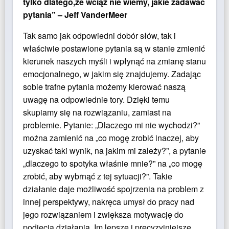
tylko dlatego,że wciąż nie wiemy, jakie zadawać
pytania” – Jeff VanderMeer
Tak samo jak odpowiedni dobór słów, tak i
właściwie postawione pytania są w stanie zmienić
kierunek naszych myśli i wpłynąć na zmianę stanu
emocjonalnego, w jakim się znajdujemy. Zadając
sobie trafne pytania możemy kierować naszą
uwagę na odpowiednie tory. Dzięki temu
skupiamy się na rozwiązaniu, zamiast na
problemie. Pytanie: „Dlaczego mi nie wychodzi?”
można zamienić na „co mogę zrobić inaczej, aby
uzyskać taki wynik, na jakim mi zależy?”, a pytanie
„dlaczego to spotyka właśnie mnie?” na „co mogę
zrobić, aby wybrnąć z tej sytuacji?”. Takie
działanie daje możliwość spojrzenia na problem z
innej perspektywy, nakręca umysł do pracy nad
jego rozwiązaniem i zwiększa motywację do
podjęcia działania. Im lepsze i precyzyjniejsze