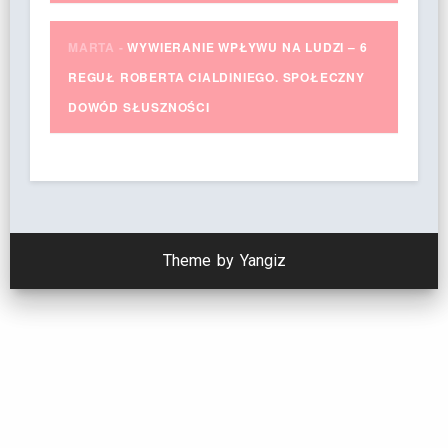
MARTA
-
WYWIERANIE WPŁYWU NA LUDZI – 6
REGUŁ ROBERTA CIALDINIEGO. SPOŁECZNY
DOWÓD SŁUSZNOŚCI
Theme by Yangiz