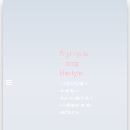
Styl zycia
– blog
lifestyle
Blog o życiu i
osobitych
przemyśleniach
– kobiecy punkt
widzenia