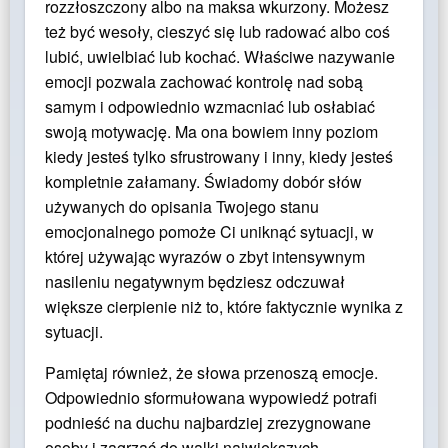
rozzłoszczony albo na maksa wkurzony. Możesz
też być wesoły, cieszyć się lub radować albo coś
lubić, uwielbiać lub kochać. Właściwe nazywanie
emocji pozwala zachować kontrolę nad sobą
samym i odpowiednio wzmacniać lub osłabiać
swoją motywację. Ma ona bowiem inny poziom
kiedy jesteś tylko sfrustrowany i inny, kiedy jesteś
kompletnie załamany. Świadomy dobór słów
używanych do opisania Twojego stanu
emocjonalnego pomoże Ci uniknąć sytuacji, w
której używając wyrazów o zbyt intensywnym
nasileniu negatywnym będziesz odczuwał
większe cierpienie niż to, które faktycznie wynika z
sytuacji.
Pamiętaj również, że słowa przenoszą emocje.
Odpowiednio sformułowana wypowiedź potrafi
podnieść na duchu najbardziej zrezygnowane
osoby i zagrzać do walki największych