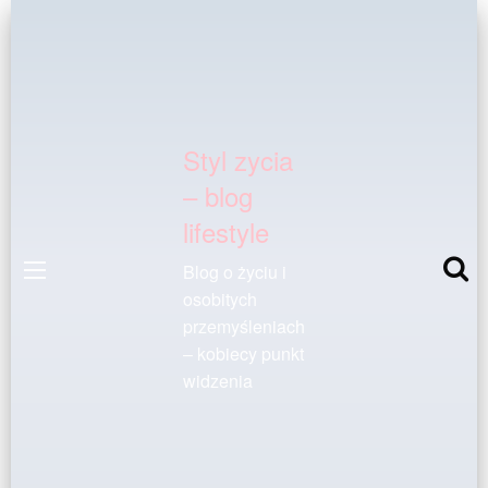
Styl zycia
– blog
lifestyle
Blog o życiu i
osobitych
przemyśleniach
– kobiecy punkt
widzenia