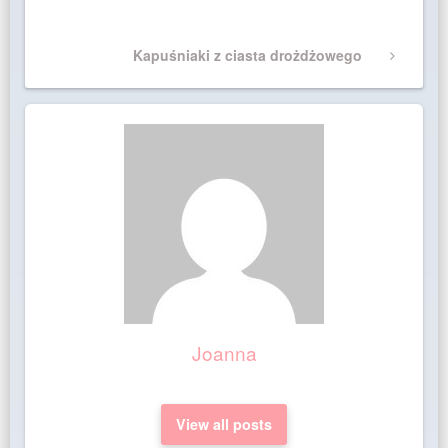
Post
Next
Kapuśniaki z ciasta drożdżowego
Post
Joanna
View all posts