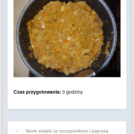
Czas przygotowania:
3 godziny
Nawigacja
Previous
Serek wiejski ze szczypiorkiem i papryką
wpisu