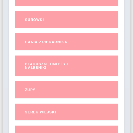
SURÓWKI
DANIA Z PIEKARNIKA
PLACUSZKI, OMLETY I
NALEŚNIKI
ZUPY
SEREK WIEJSKI