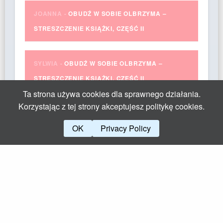
JOANNA
-
OBUDŹ W SOBIE OLBRZYMA –
STRESZCZENIE KSIĄŻKI, CZĘŚĆ II
SYLWIA
-
OBUDŹ W SOBIE OLBRZYMA –
STRESZCZENIE KSIĄŻKI, CZĘŚĆ II
Ta strona używa cookies dla sprawnego działania.
Korzystając z tej strony akceptujesz politykę cookies.
SYLWIA
-
ZASADY ZDROWEGO ODŻYWIANIA
OK
Privacy Policy
EWA
-
PREZENTY DLA DZIECI – PONAD 40
POMYSŁÓW
MARTA
-
WYWIERANIE WPŁYWU NA LUDZI – 6
REGUŁ ROBERTA CIALDINIEGO. SPOŁECZNY