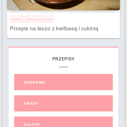
Obiady
Zdrowe przepisy
Przepis na leczo z kiełbasą i cukinią
PRZEPISY
ŚNIADANIA
OBIADY
SAŁATKI