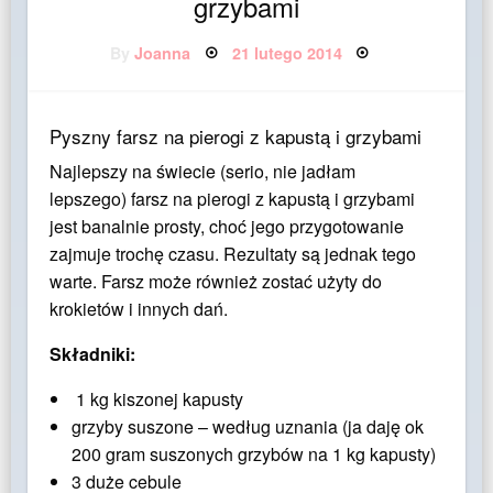
grzybami
Posted
By
Joanna
21 lutego 2014
on
Pyszny farsz na pierogi z kapustą i grzybami
Najlepszy na świecie (serio, nie jadłam
lepszego) farsz na pierogi z kapustą i grzybami
jest banalnie prosty, choć jego przygotowanie
zajmuje trochę czasu. Rezultaty są jednak tego
warte. Farsz może również zostać użyty do
krokietów i innych dań.
Składniki:
1 kg kiszonej kapusty
grzyby suszone – według uznania (ja daję ok
200 gram suszonych grzybów na 1 kg kapusty)
3 duże cebule