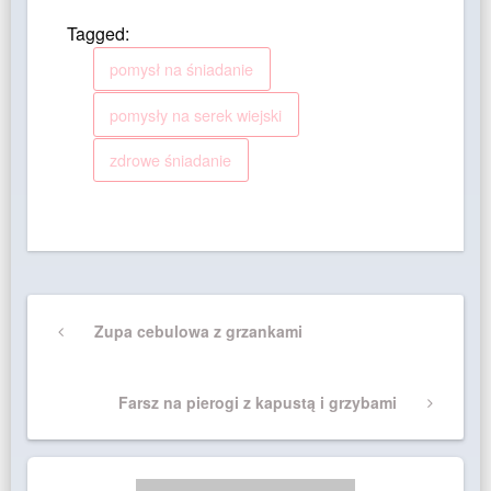
Tagged:
pomysł na śniadanie
pomysły na serek wiejski
zdrowe śniadanie
Nawigacja
Previous
Zupa cebulowa z grzankami
wpisu
Post
Next
Farsz na pierogi z kapustą i grzybami
Post