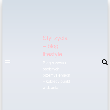
Styl zycia
– blog
lifestyle
Blog o życiu i
osobitych
przemyśleniach
– kobiecy punkt
widzenia