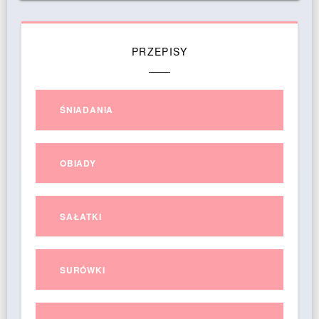
PRZEPISY
ŚNIADANIA
OBIADY
SAŁATKI
SURÓWKI