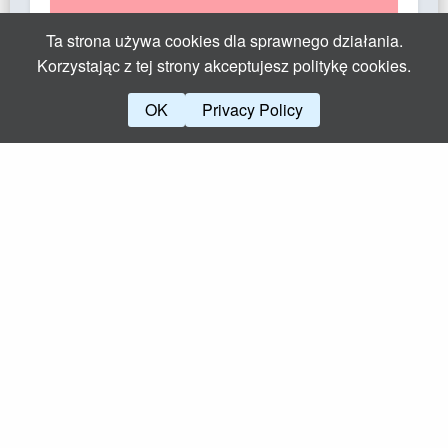
STRESZCZENIE KSIĄŻKI, CZĘŚĆ II
Ta strona używa cookies dla sprawnego działania.
Korzystając z tej strony akceptujesz politykę cookies.
SYLWIA
-
ZASADY ZDROWEGO ODŻYWIANIA
OK
Privacy Policy
EWA
-
PREZENTY DLA DZIECI – PONAD 40
POMYSŁÓW
MARTA
-
WYWIERANIE WPŁYWU NA LUDZI – 6
REGUŁ ROBERTA CIALDINIEGO. SPOŁECZNY
DOWÓD SŁUSZNOŚCI