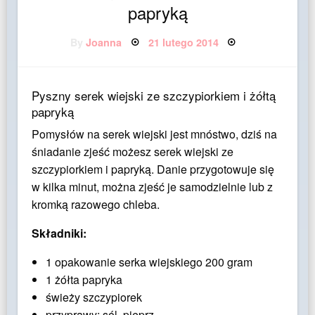
papryką
Posted
By
Joanna
21 lutego 2014
on
Pyszny serek wiejski ze szczypiorkiem i żółtą
papryką
Pomysłów na serek wiejski jest mnóstwo, dziś na
śniadanie zjeść możesz serek wiejski ze
szczypiorkiem i papryką. Danie przygotowuje się
w kilka minut, można zjeść je samodzielnie lub z
kromką razowego chleba.
Składniki:
1 opakowanie serka wiejskiego 200 gram
1 żółta papryka
świeży szczypiorek
przyprawy: sól, pieprz