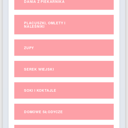
DANIA Z PIEKARNIKA
PLACUSZKI, OMLETY I
NALEŚNIKI
ZUPY
SEREK WIEJSKI
SOKI I KOKTAJLE
DOMOWE SŁODYCZE