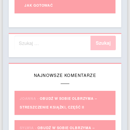
JAK GOTOWAĆ
NAJNOWSZE KOMENTARZE
JOANNA
-
OBUDŹ W SOBIE OLBRZYMA –
STRESZCZENIE KSIĄŻKI, CZĘŚĆ II
SYLWIA
-
OBUDŹ W SOBIE OLBRZYMA –