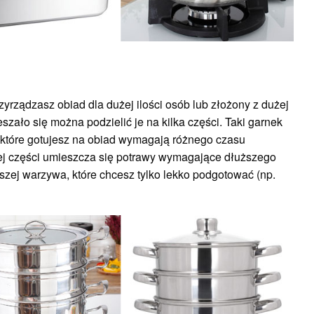
zyrządzasz obiad dla dużej ilości osób lub złożony z dużej
szało się można podzielić je na kilka części. Taki garnek
które gotujesz na obiad wymagają różnego czasu
ej części umieszcza się potrawy wymagające dłuższego
szej warzywa, które chcesz tylko lekko podgotować (np.