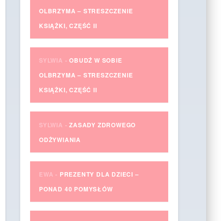
OLBRZYMA – STRESZCZENIE
KSIĄŻKI, CZĘŚĆ II
SYLWIA
-
OBUDŹ W SOBIE
OLBRZYMA – STRESZCZENIE
KSIĄŻKI, CZĘŚĆ II
SYLWIA
-
ZASADY ZDROWEGO
ODŻYWIANIA
EWA
-
PREZENTY DLA DZIECI –
PONAD 40 POMYSŁÓW