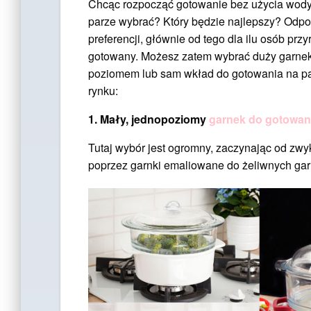
Chcąc rozpocząć gotowanie bez użycia wody 
parze wybrać? Który będzie najlepszy? Odpo
preferencji, głównie od tego dla ilu osób prz
gotowany. Możesz zatem wybrać duży garnek 
poziomem lub sam wkład do gotowania na parz
rynku:
1.
Mały, jednopoziomy
garnek do gotowan
Tutaj wybór jest ogromny, zaczynając od zwyk
poprzez garnki emaliowane do żeliwnych gar