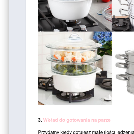
3.
Wkład do gotowania na parze
Przydatny kiedy gotujesz małe ilości jedzeni