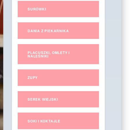
SURÓWKI
DANIA Z PIEKARNIKA
PLACUSZKI, OMLETY I
NALEŚNIKI
ZUPY
SEREK WIEJSKI
SOKI I KOKTAJLE