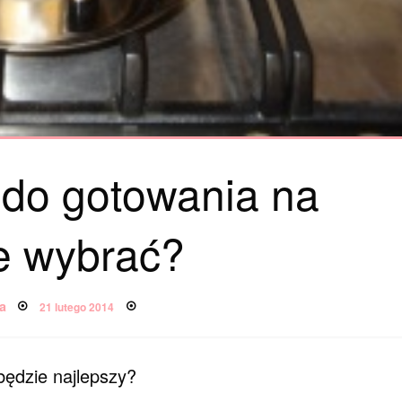
 do gotowania na
e wybrać?
Posted
a
21 lutego 2014
on
będzie najlepszy?