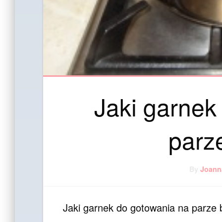
Jaki garnek
parz
By
Joann
Jaki garnek do gotowania na parze 