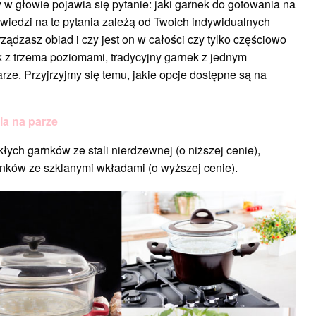
w głowie pojawia się pytanie: jaki garnek do gotowania na
wiedzi na te pytania zależą od Twoich indywidualnych
yrządzasz obiad i czy jest on w całości czy tylko częściowo
z trzema poziomami, tradycyjny garnek z jednym
e. Przyjrzyjmy się temu, jakie opcje dostępne są na
ia na parze
łych garnków ze stali nierdzewnej (o niższej cenie),
nków ze szklanymi wkładami (o wyższej cenie).