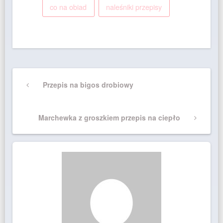
co na obiad
naleśniki przepisy
Nawigacja
Previous
Przepis na bigos drobiowy
wpisu
Post
Next
Marchewka z groszkiem przepis na ciepło
Post