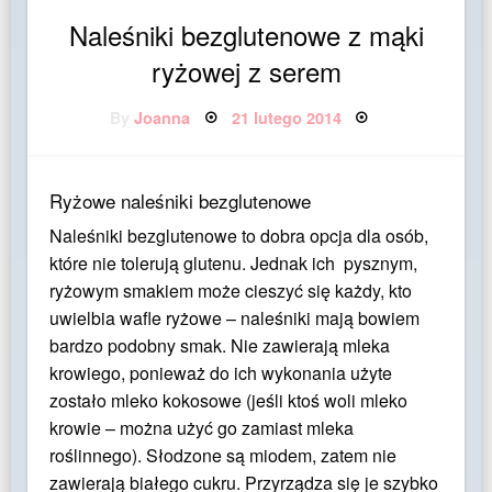
Naleśniki bezglutenowe z mąki
ryżowej z serem
Posted
By
Joanna
21 lutego 2014
on
Ryżowe naleśniki bezglutenowe
Naleśniki bezglutenowe to dobra opcja dla osób,
które nie tolerują glutenu. Jednak ich pysznym,
ryżowym smakiem może cieszyć się każdy, kto
uwielbia wafle ryżowe – naleśniki mają bowiem
bardzo podobny smak. Nie zawierają mleka
krowiego, ponieważ do ich wykonania użyte
zostało mleko kokosowe (jeśli ktoś woli mleko
krowie – można użyć go zamiast mleka
roślinnego). Słodzone są miodem, zatem nie
zawierają białego cukru. Przyrządza się je szybko