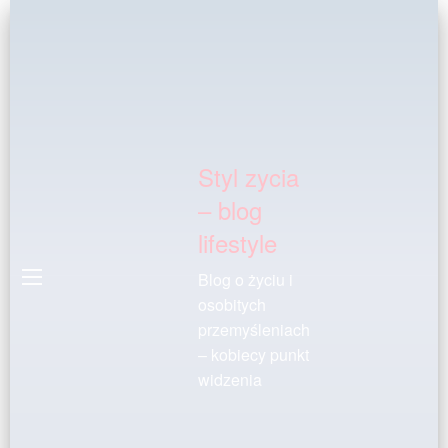
Styl zycia
– blog
lifestyle
Blog o życiu i
osobitych
przemyśleniach
– kobiecy punkt
widzenia