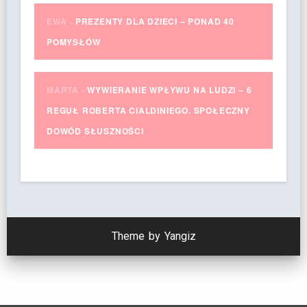
EWA
-
PREZENTY DLA DZIECI – PONAD 40
POMYSŁÓW
MARTA
-
WYWIERANIE WPŁYWU NA LUDZI – 6
REGUŁ ROBERTA CIALDINIEGO. SPOŁECZNY
DOWÓD SŁUSZNOŚCI
Theme by Yangiz