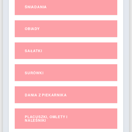
ŚNIADANIA
OBIADY
SAŁATKI
SURÓWKI
DANIA Z PIEKARNIKA
PLACUSZKI, OMLETY I
NALEŚNIKI