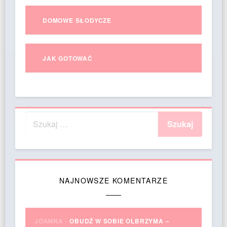
DOMOWE SŁODYCZE
JAK GOTOWAĆ
NAJNOWSZE KOMENTARZE
JOANNA
-
OBUDŹ W SOBIE OLBRZYMA –