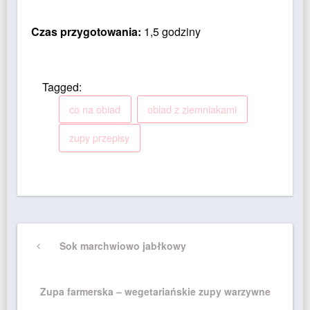
Czas przygotowania:
1,5 godziny
Tagged:
co na obiad
obiad z ziemniakami
zupy przepisy
Nawigacja
Previous
Sok marchwiowo jabłkowy
wpisu
Post
Next
Zupa farmerska – wegetariańskie zupy warzywne
Post