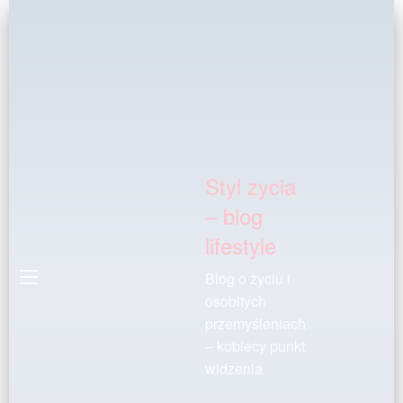
Styl zycia
– blog
lifestyle
Blog o życiu i
osobitych
przemyśleniach
– kobiecy punkt
widzenia