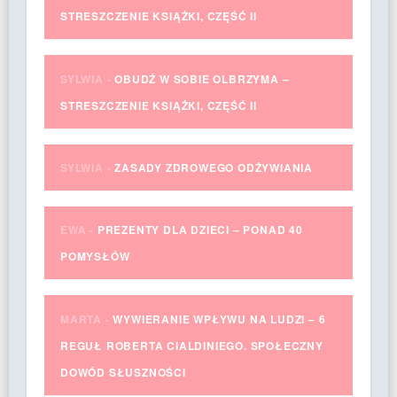
STRESZCZENIE KSIĄŻKI, CZĘŚĆ II
SYLWIA
-
OBUDŹ W SOBIE OLBRZYMA –
STRESZCZENIE KSIĄŻKI, CZĘŚĆ II
SYLWIA
-
ZASADY ZDROWEGO ODŻYWIANIA
EWA
-
PREZENTY DLA DZIECI – PONAD 40
POMYSŁÓW
MARTA
-
WYWIERANIE WPŁYWU NA LUDZI – 6
REGUŁ ROBERTA CIALDINIEGO. SPOŁECZNY
DOWÓD SŁUSZNOŚCI