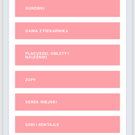
SURÓWKI
DANIA Z PIEKARNIKA
PLACUSZKI, OMLETY I
NALEŚNIKI
ZUPY
SEREK WIEJSKI
SOKI I KOKTAJLE