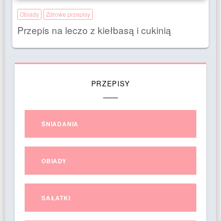
Obiady
Zdrowe przepisy
Przepis na leczo z kiełbasą i cukinią
PRZEPISY
ŚNIADANIA
OBIADY
SAŁATKI