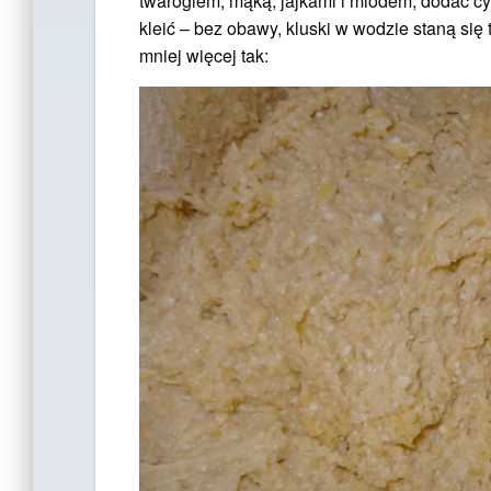
twarogiem, mąką, jajkami i miodem, dodać c
kleić – bez obawy, kluski w wodzie staną się
mniej więcej tak: