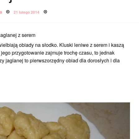
Posted
a
21 lutego 2014
on
 jaglanej z serem
ielbiają obiady na słodko. Kluski leniwe z serem i kaszą
 jego przygotowanie zajmuje trochę czasu, to jednak
zy jaglanej to pierwszorzędny obiad dla dorosłych i dla