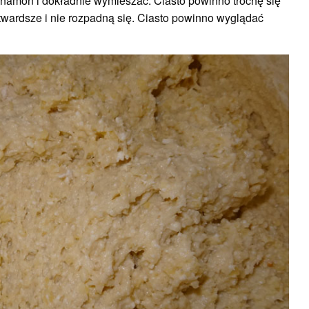
ynamon i dokładnie wymieszać. Ciasto powinno trochę się
 twardsze i nie rozpadną się. Ciasto powinno wyglądać