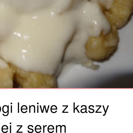
ogi leniwe z kaszy
nej z serem