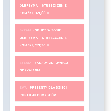
OLBRZYMA – STRESZCZENIE
KSIĄŻKI, CZĘŚĆ II
SYLWIA
-
OBUDŹ W SOBIE
OLBRZYMA – STRESZCZENIE
KSIĄŻKI, CZĘŚĆ II
SYLWIA
-
ZASADY ZDROWEGO
ODŻYWIANIA
EWA
-
PREZENTY DLA DZIECI –
PONAD 40 POMYSŁÓW